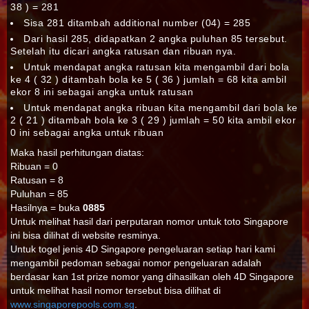
38 ) = 281
Sisa 281 ditambah additional number (04) = 285
Dari hasil 285, didapatkan 2 angka puluhan 85 tersebut.
Setelah itu dicari angka ratusan dan ribuan nya.
Untuk mendapat angka ratusan kita mengambil dari bola
ke 4 ( 32 ) ditambah bola ke 5 ( 36 ) jumlah = 68 kita ambil
ekor 8 ini sebagai angka untuk ratusan
Untuk mendapat angka ribuan kita mengambil dari bola ke
2 ( 21 ) ditambah bola ke 3 ( 29 ) jumlah = 50 kita ambil ekor
0 ini sebagai angka untuk ribuan
Maka hasil perhitungan diatas:
Ribuan = 0
Ratusan = 8
Puluhan = 85
Hasilnya = buka
0885
Untuk melihat hasil dari perputaran nomor untuk toto Singapore
ini bisa dilihat di website resminya.
Untuk togel jenis 4D Singapore pengeluaran setiap hari kami
mengambil pedoman sebagai nomor pengeluaran adalah
berdasar kan 1st prize nomor yang dihasilkan oleh 4D Singapore
untuk melihat hasil nomor tersebut bisa dilihat di
www.singaporepools.com.sg
.