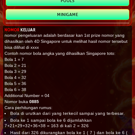
POOLS
MINIGAME
NOMOR
KELUAR
nomor pengeluaran adalah berdasar kan 1st prize nomor yang
dihasilkan oleh 4D Singapore untuk melihat hasil nomor tersebut
bisa dilihat di xxxx
Contoh nomor bola angka yang dihasilkan Singapore toto:
Bola 1 = 7
Bola 2 = 21
Bola 3 = 29
Bola 4 = 32
Bola 5 = 36
Bola 6 = 38
Additional Number = 04
Nomor buka
0885
Cara perhitungan rumus:
Bola di urutkan dari yang terkecil sampai yang terbesar.
Bola ke 1 sampai bola ke 6 dijumlahkan
7+21+29+32+36+38 = 163 di kali 2 = 326
Hasil dari 326 dikurangkan bola ke 1 ( 7 ) dan bola ke 6 (