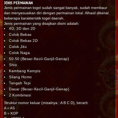
JENIS
PERMAINAN
Jenis permainan togel sudah sangat banyak, sudah membaur
dan menyesuaikan diri dengan permainan lokal. Alhasil dikenal
beberapa karakteristik togel daerah.
Jenis permainan yang disajikan disini adalah:
4D, 3D dan 2D
Colok Bebas
Colok Bebas 2D
Colok Jitu
Colok Naga
50-50 (Besar-Kecil-Ganjil-Genap)
Shio
Kembang Kempis
Silang Homo
Tengah Tepi
Dasar (Besar-Kecil-Ganjil-Genap)
2 Kombinasi
Struktur nomor keluar (misalnya : A B C D), berarti:
A = AS
B = KOP