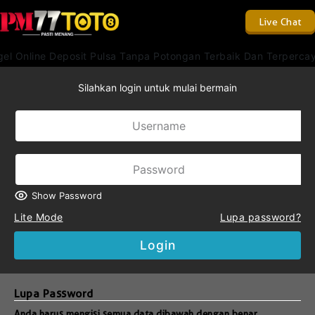
Live Chat
el Online Deposit Pulsa Tanpa Potongan Terbaik Dan Terperca
Silahkan login untuk mulai bermain
Show Password
Lite Mode
Lupa password?
Login
Lupa Password
Anda harus mengisi semua data dibawah dengan benar.